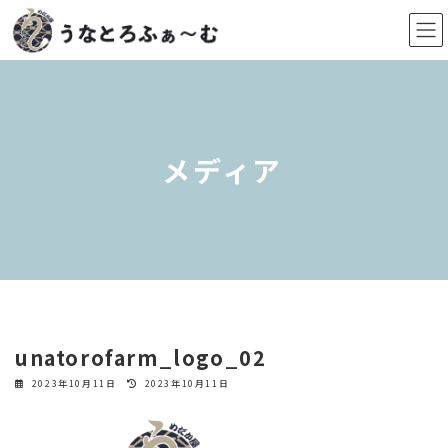
コ
ナ
ン
ビ
テ
ゲ
ン
ー
ツ
シ
へ
ョ
ス
ン
メディア
キ
に
ッ
移
プ
動
unatorofarm_logo_02
最
2023年10月11日
2023年10月11日
終
更
新
日
時