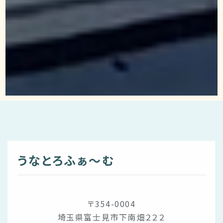
うなとろふぁ〜む
〒354-0004
埼玉県富士見市下南畑２２２