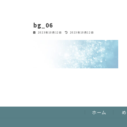
bg_06
最
2023年10月12日
2023年10月12日
終
更
新
日
時
:
ホーム
め