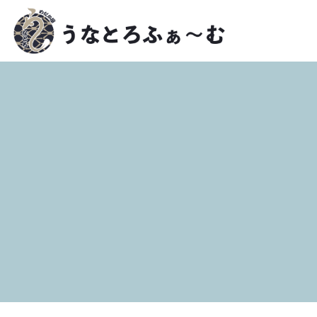
コ
ナ
ン
ビ
テ
ゲ
ン
ー
ツ
シ
へ
ョ
ス
ン
キ
に
ッ
移
プ
動