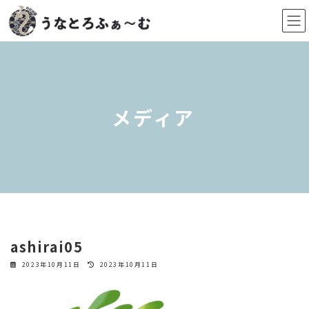
コ
ナ
ン
ビ
テ
ゲ
ン
ー
ツ
シ
へ
ョ
ス
ン
メディア
キ
に
ッ
移
プ
動
ashirai05
最
2023年10月11日
2023年10月11日
終
更
新
日
時