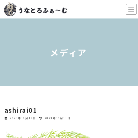
コ
ナ
ン
ビ
テ
ゲ
ン
ー
ツ
シ
へ
ョ
ス
ン
メディア
キ
に
ッ
移
プ
動
ashirai01
最
2023年10月11日
2023年10月11日
終
更
新
日
時